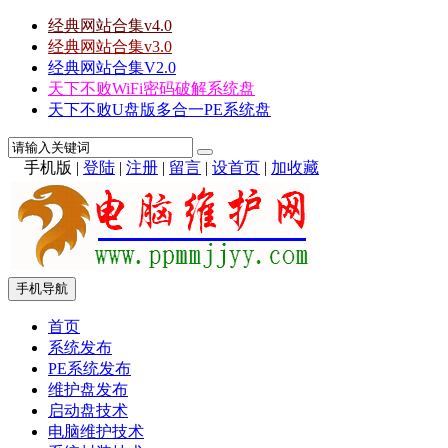
经典网站合集v4.0
经典网站合集v3.0
经典网站合集V2.0
天下不败WiFi密码破解系统盘
天下不败U盘版多合一PE系统盘
手机版
|
登陆
|
注册
|
留言
|
设首页
|
加收藏
手机导航
首页
系统发布
PE系统发布
维护盘发布
启动盘技术
电脑维护技术