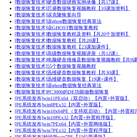
[数据恢复技术]
硬盘数据拯救实例录像【共17课】
[数据恢复技术]
芯盛数据恢复视频教程【10课加资料】
[数据恢复技术]
误克隆恢复向导
[数据恢复技术]
误ghost数据恢复经典算法
[数据恢复技术]
误GHOST数据恢复教程
[数据恢复技术]
数据恢复教程及资料【共20个加资料】
[数据恢复技术]
数据恢复教程【共20课】
[数据恢复技术]
数据恢复教程【23课加课件】
[数据恢复技术]
高级数据恢复视频讲座（共12课）
[数据恢复技术]
电脑硬盘维修及数据恢复视频教程【共9
[数据恢复技术]
55个数据恢复视频教程
[数据恢复技术]
迅维硬盘数据恢复教程【共30课】
[数据恢复技术]
迅维硬盘数据恢复【19课+课件】
[数据恢复技术]
误ghost数据恢复经典算法
[数据恢复技术]
PC3000的DE功能做数据恢复
[PE系统发布]
win11PEx64（双启动）【内置+外置版】
[PE系统发布]
win8PEx32【内置+外置版】
[PE系统发布]
win10x64PE（支持双启动）【内置+外置
[PE系统发布]
win10PEx32【内置+外置程序版】
[PE系统发布]
win7PEx64【内置+外置网络版】
[PE系统发布]
win7PEx32【内置+外置程序版】
[PE系统发布]
袖珍版win7PE【32位普通版】