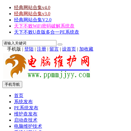
经典网站合集v4.0
经典网站合集v3.0
经典网站合集V2.0
天下不败WiFi密码破解系统盘
天下不败U盘版多合一PE系统盘
手机版
|
登陆
|
注册
|
留言
|
设首页
|
加收藏
手机导航
首页
系统发布
PE系统发布
维护盘发布
启动盘技术
电脑维护技术