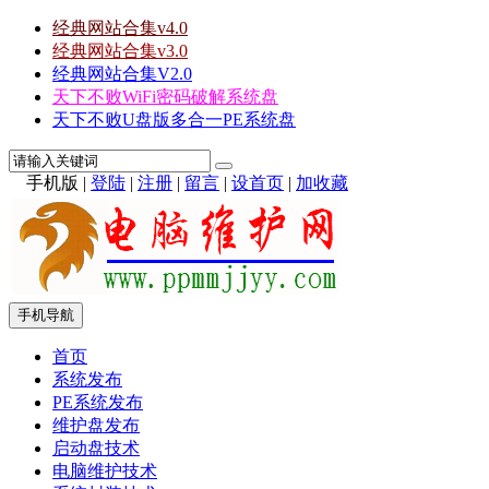
经典网站合集v4.0
经典网站合集v3.0
经典网站合集V2.0
天下不败WiFi密码破解系统盘
天下不败U盘版多合一PE系统盘
手机版
|
登陆
|
注册
|
留言
|
设首页
|
加收藏
手机导航
首页
系统发布
PE系统发布
维护盘发布
启动盘技术
电脑维护技术