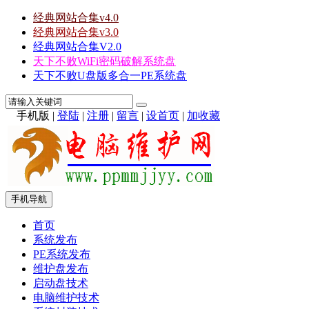
经典网站合集v4.0
经典网站合集v3.0
经典网站合集V2.0
天下不败WiFi密码破解系统盘
天下不败U盘版多合一PE系统盘
手机版
|
登陆
|
注册
|
留言
|
设首页
|
加收藏
手机导航
首页
系统发布
PE系统发布
维护盘发布
启动盘技术
电脑维护技术